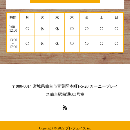
時間
月
火
水
木
金
土
日
9:00 ~
◯
休
休
◯
◯
◯
◯
12:00
13:00
~
◯
休
休
◯
◯
◯
◯
17:00
〒980-0014 宮城県仙台市青葉区本町1-5-28 カーニープレイ
ス仙台駅前通603号室
Copyright © 2022 プレフェイス inc